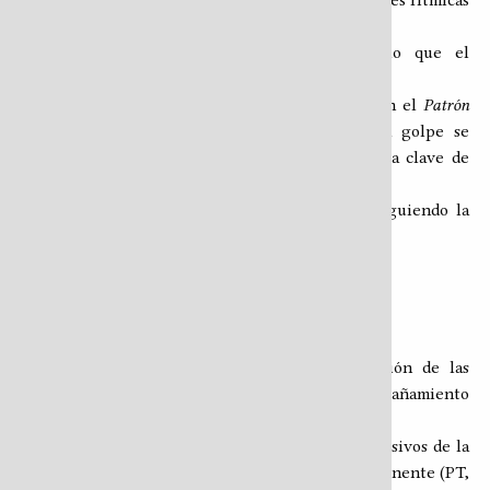
ejecutantes en la grabación original, las variaciones rítmicas
por rubato abundan.
Los golpes en bombo y hi-hat conforman lo que el
exponente denomina
Patrón Base
(PB).
Los golpes en el redoblante se corresponden con el
Patrón
Prominente
(PP), una secuencia en la que cada golpe se
corresponde exactamente con las divisiones de la clave de
guasa.
Las notas del Patrón Prominente se ejecutan siguiendo la
siguiente secuencia:
N - D - N - D - N - D
Donde:
D =
mano dominante
N =
mano no dominante
Este alternar de manos colabora en la expansión de las
posibilidades rítmicas de los patrones de acompañamiento
descritos a continuación.
La conjugación de los diferentes elementos percusivos de la
batería con los patrones Tradicional, Base y Prominente (PT,