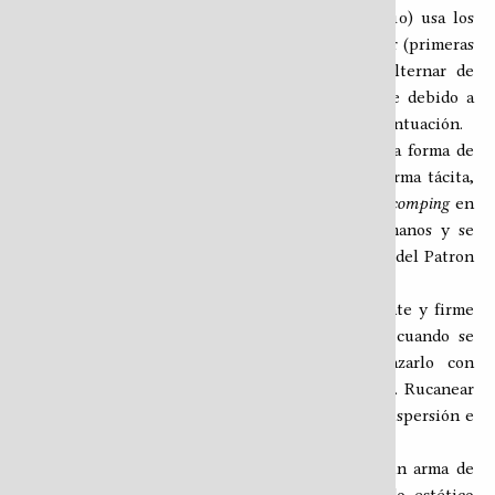
una de las pares (PP02, PP04, PP06, PP08 y PP10) usa los
mismos tambores o platos de la inmediata anterior (primeras
5 impares) pero cambiándolos de mano; este alternar de
instrumentos hace que el efecto musical cambie debido a
que se invierte la secuencia de los golpes y su acentuación.
Para producir rucaneo en la batería se aplica una forma de
3
comping
que se ciñe a las restricciones de la norma tácita,
lo que llamaremos,
comping en clave de guasa
. El
comping
en
clave de guasa puede hacerse a una o a dos manos y se
alterna con la ejecución del Patrón Prominente o del Patron
Base.
Considérese que, a fin de mantener un consistente y firme
groove
de acompañamiento, es buena idea que cuando se
suspenda el Patrón Prominente para reemplazarlo con
comping
se mantenga el Patrón Base, y viceversa. Rucanear
arriba y abajo
simultáneamente podría generar dispersión e
inconsistencia.
Este amplio abanico de posibilidad rítmicas es un arma de