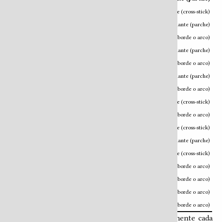
PP01
redoblante (parche)
con
redoblante (cross-stick)
PP02
redoblante (cross-stick)
con
redoblante (parche)
PP03
redoblante (parche)
con
hi-hat cerrado (borde o arco)
PP04
hi-hat cerrado (borde o arco)
con
redoblante (parche)
2
PP05
redoblante (parche)
con
hi-hat vivo
(borde o arco)
PP06
hi-hat vivo (borde o arco)
con
redoblante (parche)
PP07
redoblante (cross-stick)
con
hi-hat cerrado (borde o arco)
PP08
hi-hat cerrado (borde o arco)
con
redoblante (cross-stick)
PP09
redoblante (cross-stick)
con
hi-hat vivo (borde o arco)
PP10
hi-hat vivo (borde o arco)
con
redoblante (cross-stick)
PP11
ride (arco o campana)
con
redoblante (parche)
PP12
ride (arco o campana)
con
redoblante (cross-stick)
PP13
ride (arco o campana)
con
hi-hat cerrado (borde o arco)
PP14
ride (arco o campana)
con
hi-hat vivo (borde o arco)
PP15
hi-hat cerrado (borde o arco)
con
hi-hat cerrado (borde o arco)
PP16
hi-hat vivo (borde o arco)
con
hi-hat vivo (borde o arco)
En las primeras 10 variaciones del Patrón Prominente cada