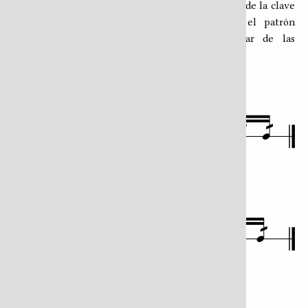
Dando continuidad al uso de las tres aplicaciones de la clave
de guasa expuestas en el capítulo anterior, el patrón
tradicional en el redoblante se puede anotar de las
siguientes maneras:
Redoblante para la guasa en metro senario
Redoblante para la guasa en metro binario