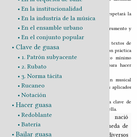
del mismo asunto.
En la institucionalidad
En la sección dedicada a cada instrumento se respetará la
En la industria de la música
siguiente estructura:
En el ensamble urbano
― Explicación breve de la relación entre el instrumento y
el género.
En el conjunto popular
― Exposición audiovisual, sin diálogos pero con textos de
Clave de guasa
información interpretativa, mostrando la aplicación práctica
1. Patrón subyacente
de lo que el exponente considere el conjunto mínimo
necesario de métodos, técnicas y estrategias para hacer
2. Rubato
guasa con el instrumento referido.
3. Norma tácita
― Explicación escrita ―incluyendo la notación musical
Rucaneo
necesaria― de los métodos, técnicas y estrategias aplicados
Notación
en el audiovisual.
Todo lo anterior en el contexto de lo que es la clave de
Hacer guasa
guasa, según se expone en el capítulo dedicado a ella.
Redoblante
Nota importante
: este capítulo nació
Batería
incompleto, está en progreso la búsqueda de
Bailar guasa
ejecutantes vernáculos en diversos