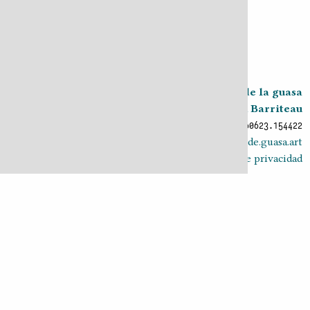
instrumentos que son de su experticia.
Volver a
: Clave de guasa
Continuar a
: Bailar guasa
El arte de la guasa
-
Juan Barriteau
2023
2026
v0.9.30 20260623.154422
ciprnode.guasa.art
Política de privacidad