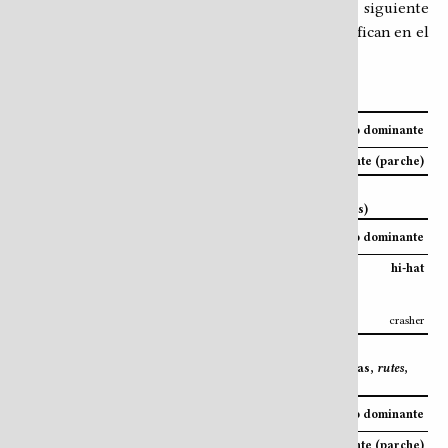
PB y PP) permite, como mínimo, construir el siguiente
conjunto de variaciones (no todas ellas se ejemplifican en el
audiovisual):
Patrón Tradicional (ejecución con baquetas)
Mano dominante
Mano no dominante
PT
redoblante (parche y
stick shot
)
con
redoblante (parche)
Patrón Base y variaciones (ejecución con pedales)
Pie dominante
Pie no dominante
PB
bombo
con
hi-hat
PB01
bombo
PB02
bombo
con
crasher
Patrón Prominente y variaciones (ejecución con baquetas,
rutes
,
escobillas, mazos…)
Mano dominante
Mano no dominante
PP
redoblante (parche)
con
redoblante (parche)