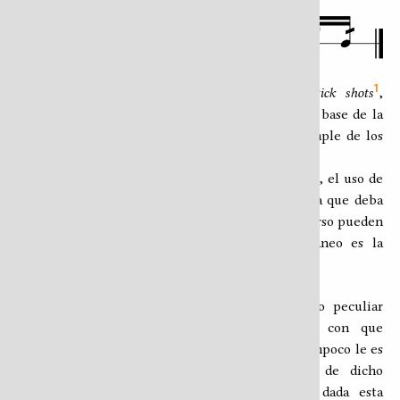
Redoblante para la guasa en metro quinario
1
Las primera y cuarta notas (R1 y E1) son
stick shots
,
coinciden exactamente con el
frenao
en el ritmo base de la
guasa para el cuatro, al igual que con el más simple de los
patrones base del bajo en el género.
Las quinta y sexta notas (E2 y E3) son un redoble, el uso de
una sola barra oblicua en la anotación no implica que deba
ser estrictamente así, distintas formas de ese recurso pueden
aplicarse y, por supuesto, la libertad del rucaneo es la
alternativa siempre presente.
Batería
La relación de la batería con la guasa es algo peculiar
debido a que, sin ser de los instrumentos con que
tradicionalmente se la acompaña, su presencia tampoco le es
del todo extraña debido a que en todo
set
de dicho
instrumento el redoblante es una constante; dada esta