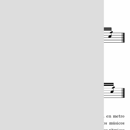
Batería para la guasa en metro binario
Batería para la guasa en metro quinario
En el clip de video se parte de una base rítmica en metro
quinario, debido a la pericia en el rucaneo de los músicos