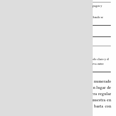
Pagos y donaciones
— accede a la página de pagos y
donaciones en Bitcoin.
Registro de cambios
— accede al
changelog
, donde se
documentan las actualizaciones del HTR.
5. Herramientas de soporte y configuración
Ícono
Función
Ayuda
— esta misma página.
Cambiar modo de color
— alterna entre el modo claro y el
modo oscuro. La preferencia se guarda y se conserva entre
sesiones.
Notas al pie
Las notas al pie se reconocen por el superíndice numerado
que acompaña el texto. Al pulsar el superíndice, en lugar de
desplazar la página hasta el final ―que es la manera regular
de mirar las notas a pie de página―, el HTR las muestra en
un diálogo flotante sobre el texto. Para cerrarlo basta con
pulsarlo o presionar la tecla
.
Esc