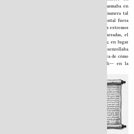
tipo de libro no paginado cuyo contenido se plasmaba en
rollos de papiro o pergamino organizándolo de manera tal
que el sentido de lectura de la escritura horizontal fuera
paralelo a la posición de los carretes o rollos en los extremos
del material impreso. En lugar de páginas numeradas, el
texto del rotulus avanzaba en una sola dirección; en lugar
de capítulos delimitados, el lector enrollaba y desenrollaba
según leía. La siguiente ilustración nos da una idea de cómo
pudo lucir un conjunto de rotulus ―un rotuli― en la
antigüedad: