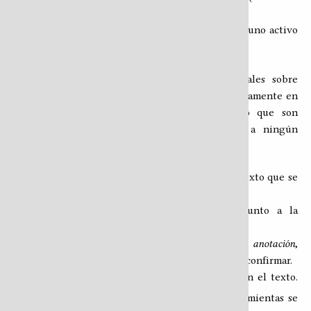
directo de Internet) y eliminarlo.
El señalador es único y global: sólo puede haber uno activo
a la vez en todo el HTR.
Anotaciones
Las anotaciones permiten añadir notas personales sobre
pasajes específicos del texto. Se almacenan íntegramente en
el propio navegador (en
), por lo que son
localStorage
completamente privadas y no se transmiten a ningún
servidor.
Crear una anotación
Seleccionar con el cursor el fragmento de texto que se
desea anotar.
Pulsar el botón flotante que aparece junto a la
selección.
En el diálogo, expandir la opción
Añadir anotación
,
escribir la nota (máximo 1.024 caracteres) y confirmar.
El pasaje anotado queda resaltado visualmente en el texto.
El contador del ícono
de la barra de herramientas se