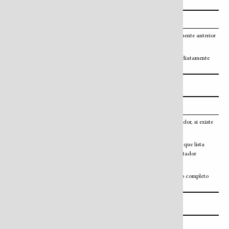
2. Herramientas de navegación por secciones
Ícono
Función
Sección anterior
— va a la sección inmediatamente anterior
dentro del rotulus actual.
Sección siguiente
— avanza a la sección inmediatamente
posterior.
3. Herramientas de lectura
Ícono
Función
Señalador
— va al punto marcado como señalador, si existe
uno guardado.
Panel de anotaciones
— abre o cierra el panel que lista
todas las anotaciones guardadas; muestra un contador
numérico cuando hay anotaciones activas.
Búsqueda
— abre el panel de búsqueda de texto completo
sobre todo el contenido del HTR.
4. Páginas especiales
Ícono
Función