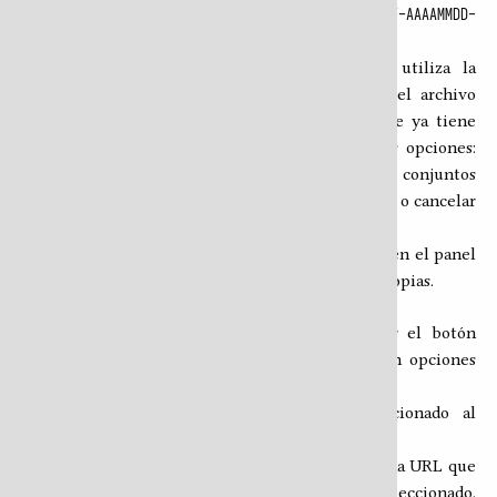
resultante tiene el formato
NOMBRE-NOTAS-CGT-AAAAMMDD-
.
HHMMSS.json
Para importar anotaciones de otro lector, se utiliza la
función de importación en el mismo panel. Si el archivo
importado contiene anotaciones de un autor que ya tiene
notas guardadas localmente, el HTR ofrece tres opciones:
sobrescribir las existentes, fusionar ambos conjuntos
conservando las notas locales en caso de conflicto, o cancelar
la importación.
Las anotaciones de autores externos se muestran en el panel
con un estilo visual diferenciado respecto a las propias.
Compartir selecciones
Al seleccionar un fragmento de texto y pulsar el botón
flotante, el diálogo que aparece incluye también opciones
para compartir:
Copiar texto
— copia el texto seleccionado al
portapapeles.
Copiar enlace
— copia al portapapeles una URL que
apunta exactamente al fragmento seleccionado.