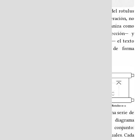
El HTR traslada el principio de funcionamiento del rotulus
al espacio apofísico: no hay páginas, no hay numeración, no
hay paginación. En cambio, el contenido se organiza como
rotuli
—una serie, una biblioteca o una colección— y
dentro cada
rotulus
―un libro, volumen o tomo― el texto
fluye en
secciones
que el lector recorre de forma
secuencial o salta a voluntad.
Estructura del HTR
El HTR se compone de un
rotulus de inicio
y una serie de
rotuli de contenido
, tal como muestra el diagrama
anterior. El rotulus de inicio es la portada del conjunto:
desde él se accede a cada uno de los rotuli individuales. Cada