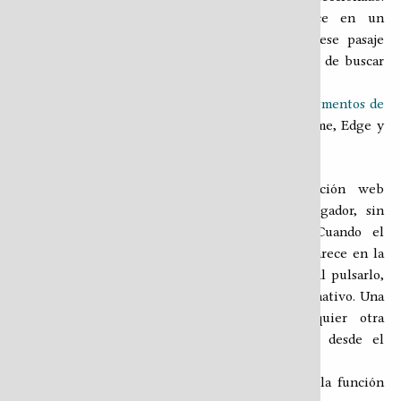
Cualquier persona que abra ese enlace en un
navegador compatible verá el HTR con ese pasaje
resaltado y en primer plano, sin necesidad de buscar
nada.
El enlace se construye usando el estándar de
fragmentos de
texto
(
), que es compatible con Chrome, Edge y
#:~:text=…
Safari.
Instalación como aplicación
El HTR puede instalarse como una aplicación web
progresiva (PWA) directamente desde el navegador, sin
pasar por ninguna tienda de aplicaciones. Cuando el
navegador detecta que el HTR es instalable, aparece en la
barra de herramientas un botón de instalación. Al pulsarlo,
el navegador presenta su diálogo de instalación nativo. Una
vez instalado, el HTR aparece como cualquier otra
aplicación en el dispositivo y puede abrirse desde el
escritorio o el menú de aplicaciones.
En iOS (Safari), el proceso es diferente: se usa la función