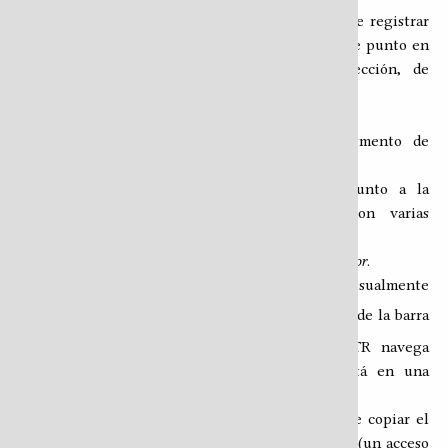
El señalador es una marca de lectura que permite registrar
exactamente dónde se está leyendo y volver a ese punto en
cualquier momento, aunque se cambie de sección, de
rotulus o incluso de sesión.
Cómo colocar un señalador:
Seleccionar con el cursor cualquier fragmento de
texto en el cuerpo del HTR.
Aparecerá un pequeño botón flotante junto a la
selección; pulsarlo abre un diálogo con varias
opciones.
En ese diálogo, elegir
Guardar como señalador
.
Una vez colocado, el señalador queda marcado visualmente
en el texto con el ícono (
), y el botón
de la barra
de herramientas se activa. Al pulsarlo, el HTR navega
directamente al punto marcado, incluso si está en una
sección diferente.
Desde el panel de anotaciones también se puede copiar el
enlace al señalador, exportarlo como archivo
(un acceso
.url