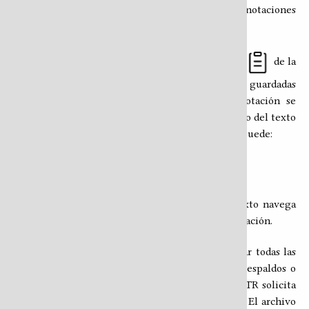
actualiza para reflejar el número total de anotaciones
guardadas.
Ver y gestionar anotaciones
El panel de anotaciones, accesible desde el ícono
de la
barra de herramientas, lista todas las anotaciones guardadas
ordenadas por fecha de creación. Para cada anotación se
muestra la fecha, el texto de la nota y el fragmento del texto
original al que corresponde. Desde ese listado se puede:
Editar
la nota (
).
Eliminar
la anotación (
).
Ir al pasaje
— pulsar el fragmento de texto navega
directamente a la sección donde está la anotación.
Exportar e importar anotaciones
Desde el panel de anotaciones es posible exportar todas las
notas a un archivo
, lo que permite hacer respaldos o
.json
compartirlas con otros lectores. Al exportar, el HTR solicita
un nombre para identificar al autor en el archivo. El archivo