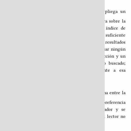
Búsqueda
Al activar el ícono de búsqueda
, se despliega un
panel con un campo de texto. La búsqueda opera sobre la
totalidad del contenido del HTR mediante un índice de
texto completo construido con
Pagefind
. Es suficiente
escribir tres o más caracteres para que los resultados
aparezcan automáticamente; no es necesario pulsar ningún
botón. Cada resultado muestra el título de la sección y un
fragmento del texto donde aparece el término buscado;
pulsar cualquier resultado navega directamente a esa
sección.
Modo claro y modo oscuro
El ícono
de la barra de herramientas alterna entre la
presentación en modo claro y modo oscuro. La preferencia
elegida se almacena localmente en el navegador y se
restaura en cada visita posterior, de modo que el lector no
tiene que volver a configurarla.
Señalador