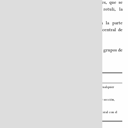
rotulus, a su vez, contiene sus propias secciones, que se
navegan de arriba hacia abajo; y entre los rotuli, la
navegación se mueve de izquierda a derecha.
La barra de herramientas, siempre visible en la parte
superior de la ventana del navegador, es el eje central de
toda la interacción con el HTR.
Barra de herramientas
La barra de herramientas está organizada en cinco grupos de
íconos, cada uno con una función distinta.
1. Herramientas de navegación principal
Ícono
Función
Ir al inicio
— regresa al rotulus de inicio desde cualquier
punto del HTR.
Subir al índice del rotulus
— desde cualquier sección,
vuelve a la tabla de contenido del rotulus actual.
Tabla de contenido
— abre o cierra el panel lateral con el
índice de secciones del rotulus en lectura.